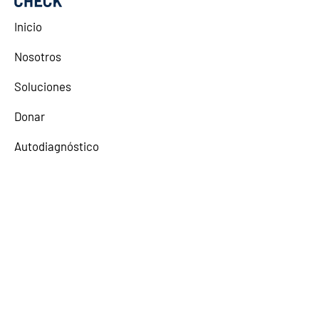
Inicio
Nosotros
Soluciones
Donar
Autodiagnóstico
Lexy
Comunidad
Alianzas Estratégicas
El contenido aquí disponible fue elaborado
a título introductorio e informativo con el
objetivo de ayudar a las Organizaciones a