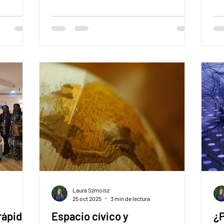
eck te
de juego del trabajo en Argentina. Para
pe
ormas
entender el alcance real de estas
do
medidas, decidimos consultar a Lexy ,
añ
nuestra inteligencia artificial
la 
especializada en normativa legal. Aquí les
re
compartimos la explicación detallada que
co
nos brindó sobre los pilares de esta
do
reforma: " La reforma establece cuatro
es
ejes principales con cambios técnicos y
operativos, resumi
Laura Szmoisz
25 oct 2025
3 min de lectura
rápido
Espacio cívico y
¿P