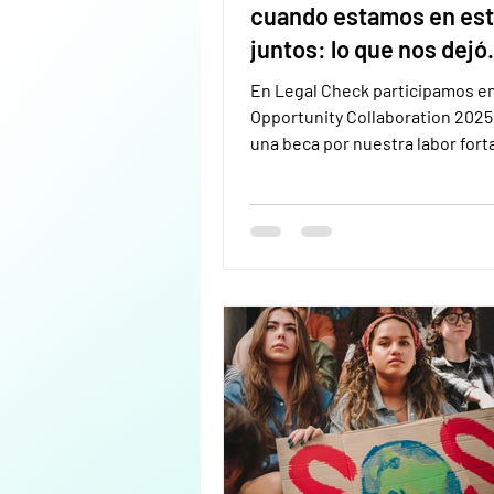
cuando estamos en es
juntos: lo que nos dejó
Opportunity Collaborat
En Legal Check participamos e
2025
Opportunity Collaboration 2025 
una beca por nuestra labor fort
el cumplimiento legal y la soste
de las OSC en América Latina.
Compartimos aprendizajes sob
liderazgo colaborativo, constru
relaciones de confianza y alian
genuinas que impulsan un cam
humano y colectivo.