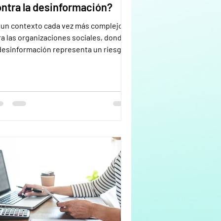
ntra la desinformación?
 un contexto cada vez más complejo
ra las organizaciones sociales, donde
 desinformación representa un riesgo
l para su reputación y sostenibilidad,
nuevo artículo de Gastón Wright* en
ce Magazine plantea una reflexión
gente: ¿cómo debería actuar la
antropía frente a este fenómeno? La
puesta es clara: financiar confianza,
 solo herramientas . Desde
gal Check queremos destacar algunos
ntos clave: 🔹 La desinformación no es
lo un problema c