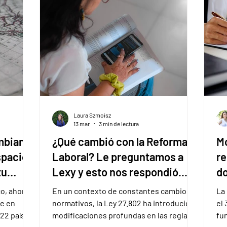
Laura Szmoisz
13 mar
3 min de lectura
mbian:
¿Qué cambió con la Reforma
Mo
spacio
Laboral? Le preguntamos a
re
tu
Lexy y esto nos respondió...
d
o, ahora
En un contexto de constantes cambios
La
de en
normativos, la Ley 27.802 ha introducido
el 
 22 países
modificaciones profundas en las reglas
fu