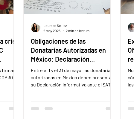
Lourdes Selliez
2 may 2025
2 min de lectura
a crisis
Obligaciones de las
Ex
C
Donatarias Autorizadas en
ON
México: Declaración
re
Informativa de Transparencia
s firmaron
Entre el 1 y el 31 de mayo, las donatarias
Mu
de Mayo
 COP 30
autorizadas en México deben presentar
có
su Declaración Informativa ante el SAT.
la
icipación
Este requisito es clave para garantizar la
Aso
camos el
transparencia fiscal y conservar la
niciativas
autorización para recibir donativos
deducibles. En Legal Check te contamos
s para
qué incluye, cuándo se presenta y cómo
dencia.
evitar sanciones.