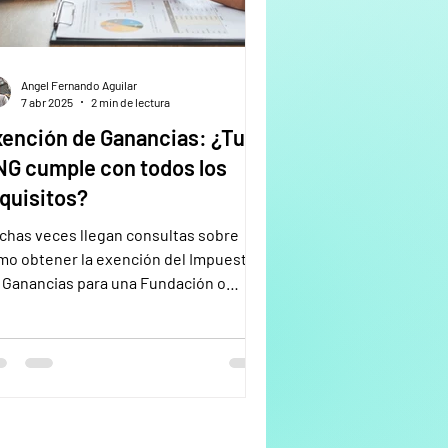
Angel Fernando Aguilar
7 abr 2025
2 min de lectura
ención de Ganancias: ¿Tu
G cumple con todos los
quisitos?
chas veces llegan consultas sobre
mo obtener la exención del Impuesto a
s Ganancias para una Fundación o
ciación Civil. En...