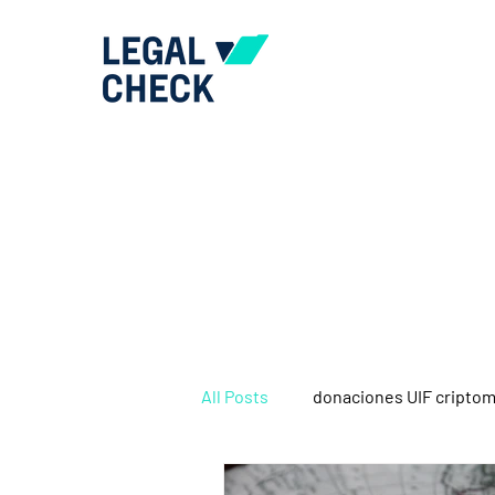
All Posts
donaciones UIF cripto
IGJ
marco regulatorio