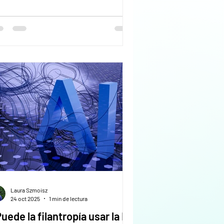
rmite regularizar balances y
cumentación contable de hasta 10
os, evitando sanciones y protegiendo
personería jurídica. La adhesión
quiere presentar los estados
ntables adeudados junto con la
cumentación legal y formularios
pecíficos.
Laura Szmoisz
24 oct 2025
1 min de lectura
uede la filantropía usar la IA