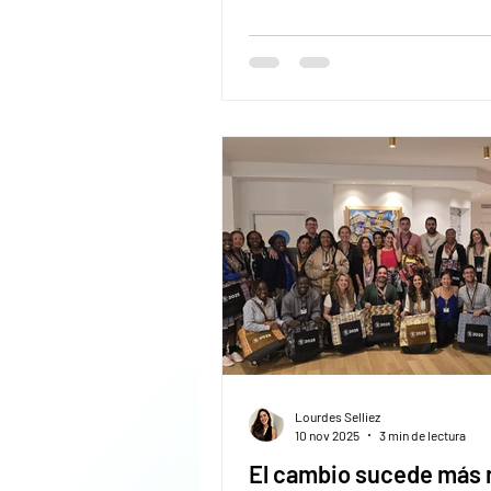
y mapea regulaciones. Legal Ch
ayuda a resolver lo que esas n
implican para tu organización.
Lourdes Selliez
10 nov 2025
3 min de lectura
El cambio sucede más 