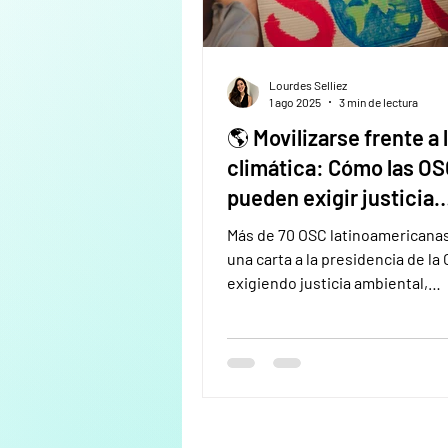
Lourdes Selliez
1 ago 2025
3 min de lectura
🌎 Movilizarse frente a l
climática: Cómo las OS
pueden exigir justicia
ambiental a partir de
Más de 70 OSC latinoamericana
iniciativas regionales.
una carta a la presidencia de la
exigiendo justicia ambiental,
financiamiento climático y part
real. Desde Legal Check desta
valor jurídico-político de estas i
regionales y acompañamos con
herramientas legales accesible
fortalecer su capacidad de inci