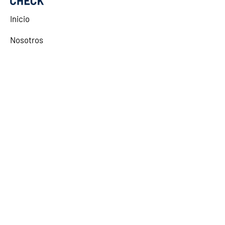
Inicio
Nosotros
Soluciones
Donar
Autodiagnóstico
Lexy
Comunidad
Alianzas Estratégicas
El contenido aquí disponible fue elaborado
a título introductorio e informativo con el
objetivo de ayudar a las Organizaciones a