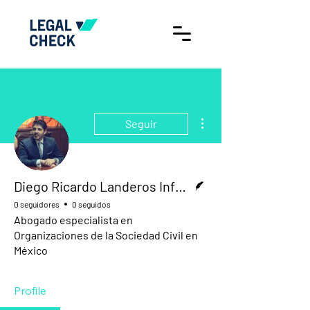
Más acciones
Seguir
Escritor
Diego Ricardo Landeros Infante
0 seguidores
0 seguidos
Abogado especialista en
Organizaciones de la Sociedad Civil en
México
Profile