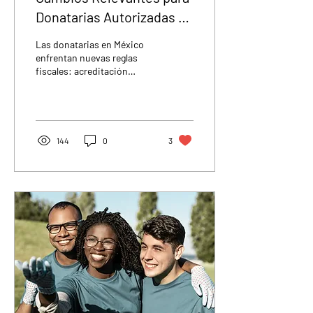
Donatarias Autorizadas en
México
Las donatarias en México
enfrentan nuevas reglas
fiscales: acreditación
estricta, convenios
detallados y mayor
transparencia obligatoria.
144
0
3