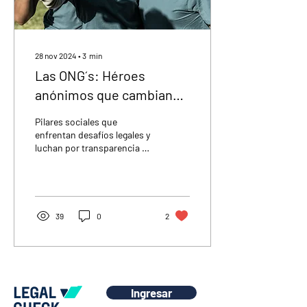
28 nov 2024
∙
3
min
Las ONG´s: Héroes
anónimos que cambian
todo América Latina
Pilares sociales que
enfrentan desafíos legales y
luchan por transparencia e
impacto positivo: la
importancia de permitirse
guiar y crecer.
39
0
2
Ingresar