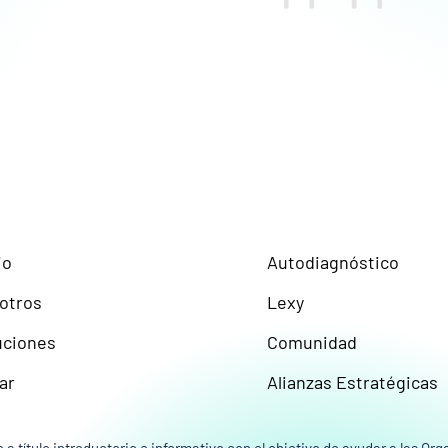
Chatea con Lexy
Comunidad
io
Autodiagnóstico
otros
Lexy
uciones
Comunidad
ar
Alianzas Estratégicas
 a título introductorio e informativo con el objetivo de ayudar a las O