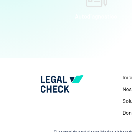
Autodiagnóstico
Inic
Nos
Sol
Don
El contenido aquí disponible fue elaborado