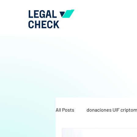
All Posts
donaciones UIF cripto
IGJ
marco regulatorio