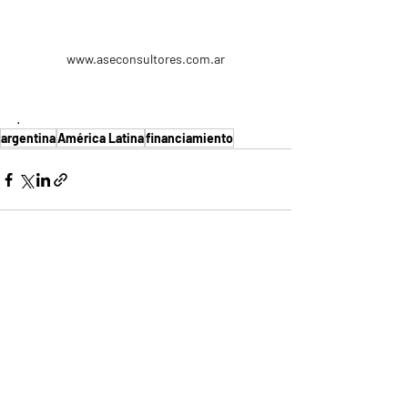
www.aseconsultores.com.ar
.
argentina
América Latina
financiamiento
Entradas recientes
Ver todo