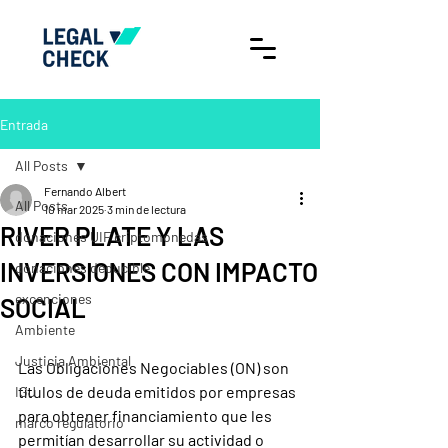
Entrada
All Posts
Fernando Albert
All Posts
10 mar 2025
3 min de lectura
RIVER PLATE Y LAS
donaciones UIF criptomonedas
INVERSIONES CON IMPACTO
donaciones deducible
excenciones
SOCIAL
Ambiente
Justicia Ambiental
Las Obligaciones Negociables (ON) son 
títulos de deuda emitidos por empresas 
IGJ
para obtener financiamiento que les 
marco regulatorio
permitían desarrollar su actividad o 