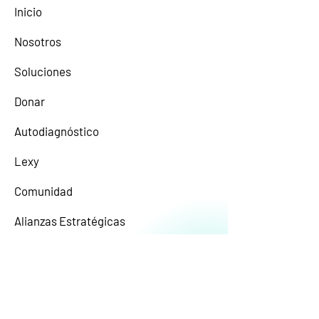
Inicio
Nosotros
Soluciones
Donar
Autodiagnóstico
Lexy
Comunidad
Alianzas Estratégicas
El contenido aquí disponible fue elaborado
a título introductorio e informativo con el
objetivo de ayudar a las Organizaciones a
conocer su estado de cumplimiento legal y