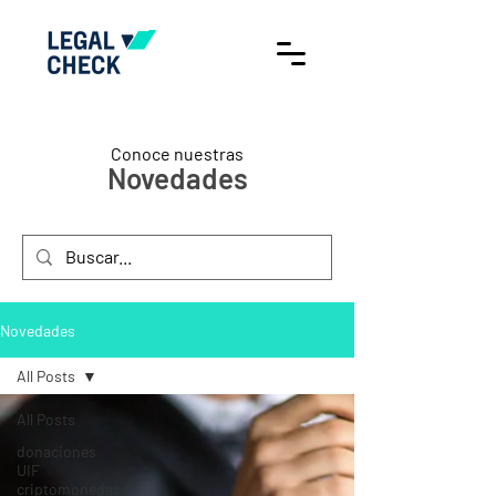
Conoce nuestras
Novedades
Novedades
All Posts
All Posts
donaciones
UIF
criptomonedas