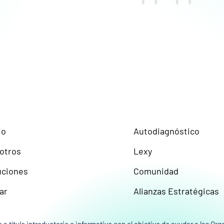
Chatea con Lexy
Comunidad
io
Autodiagnóstico
otros
Lexy
uciones
Comunidad
ar
Alianzas Estratégicas
 a título introductorio e informativo con el objetivo de ayudar a las O