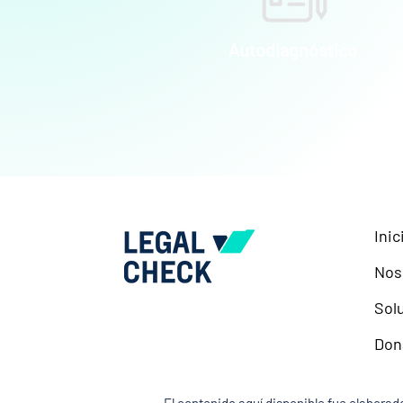
Autodiagnóstico
Inic
Nos
Sol
Don
El contenido aquí disponible fue elaborado