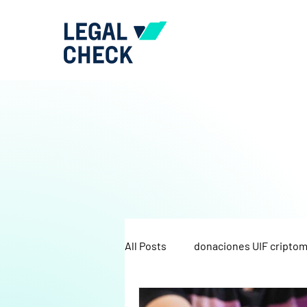
All Posts
donaciones UIF cripto
IGJ
marco regulatorio