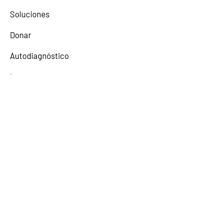
Soluciones
Donar
Autodiagnóstico
Lexy
Comunidad
Alianzas Estratégicas
El contenido aquí disponible fue elaborado
a título introductorio e informativo con el
objetivo de ayudar a las Organizaciones a
conocer su estado de cumplimiento legal y
regulatorio. Nuestras Soluciones no tienen
como fin abordar exhaustivamente la
totalidad de los aspectos legales
involucrados en la operación de las