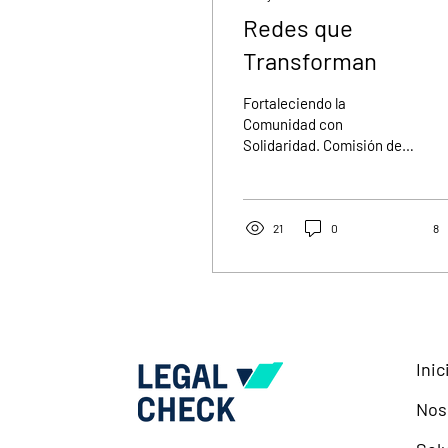
Redes que
Transforman
Fortaleciendo la
Comunidad con
Solidaridad. Comisión de
Trabajo Pro Bono e Interés
Público Colegio de
Abogados de la Ciudad de
Buenos Aires
21
0
8
Inic
Nos