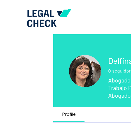
Delfin
0
seguidor
Abogada.
Trabajo 
Abogados
Profile