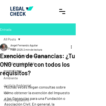
Entrada
All Posts
Angel Fernando Aguilar
All Posts
7 abr 2025
2 min de lectura
Exención de Ganancias: ¿Tu
donaciones UIF criptomonedas
ONG cumple con todos los
donaciones deducible
excenciones
requisitos?
Ambiente
Justicia Ambiental
Muchas veces llegan consultas sobre 
cómo obtener la exención del Impuesto 
IGJ
a las Ganancias para una Fundación o 
marco regulatorio
Asociación Civil. En general, la 